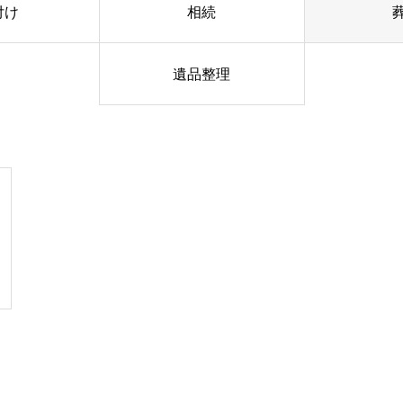
付け
相続
遺品整理