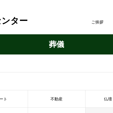
センター
ご挨拶
葬儀
ート
不動産
仏壇